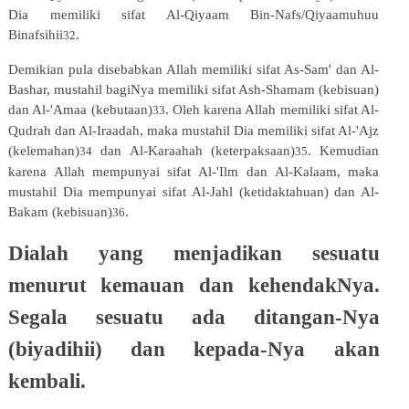
Dia memiliki sifat Al-Qiyaam Bin-Nafs/Qiyaamuhuu
Binafsihii
.
32
Demikian pula disebabkan Allah memiliki sifat As-Sam' dan Al-
Bashar, mustahil bagiNya memiliki sifat Ash-Shamam (kebisuan)
dan Al-'Amaa (kebutaan)
. Oleh karena Allah memiliki sifat Al-
33
Qudrah dan Al-Iraadah, maka mustahil Dia memiliki sifat Al-'Ajz
(kelemahan)
dan Al-Karaahah (keterpaksaan)
. Kemudian
34
35
karena Allah
mempunyai
sifat
Al-'Ilm
dan
Al-Kalaam,
maka
mustahil
Dia
mempunyai
sifat
Al-Jahl
(ketidaktahuan)
dan Al-
Bakam (kebisuan)
.
36
Dialah yang menjadikan sesuatu
menurut kemauan dan kehendakNya.
Segala sesuatu ada ditangan-Nya
(biyadihii) dan kepada-Nya akan
kembali.