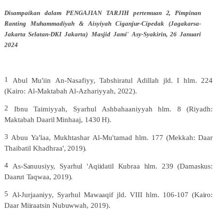
Disampaikan dalam PENGAJIAN
TARJIH
pertemuan
2
, Pimpinan
Ranting
Muhammadiyah
&
Aisyiyah
Ciganjur-Cipedak
(Jagakarsa-
Jakarta
Selatan-DKI
Jakarta)
Masjid Jami' Asy-Syakirin, 26 Januari
2024
1
Abul
Mu'iin
An-Nasafiyy,
Tabshiratul
Adillah
jld.
I
hlm.
224
(Kairo:
Al-Maktabah
Al-Azhariyyah,
2022).
2
Ibnu
Taimiyyah,
Syarhul
Ashbahaaniyyah
hlm.
8
(Riyadh:
Maktabah
Daaril
Minhaaj,
1430
H).
3
Abuu
Ya'laa,
Mukhtashar
Al-Mu'tamad
hlm.
177
(Mekkah:
Daar
Thaibatil
Khadhraa',
2019).
4
As-Sanuusiyy,
Syarhul
'Aqiidatil
Kubraa
hlm.
239
(Damaskus:
Daarut
Taqwaa,
2019).
5
Al-Jurjaaniyy,
Syarhul
Mawaaqif
jld.
VIII
hlm.
106-107
(Kairo:
Daar
Miiraatsin
Nubuwwah,
2019).