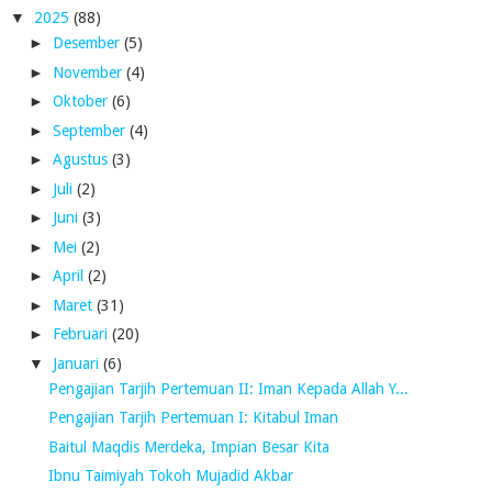
▼
2025
(88)
►
Desember
(5)
►
November
(4)
►
Oktober
(6)
►
September
(4)
►
Agustus
(3)
►
Juli
(2)
►
Juni
(3)
►
Mei
(2)
►
April
(2)
►
Maret
(31)
►
Februari
(20)
▼
Januari
(6)
Pengajian Tarjih Pertemuan II: Iman Kepada Allah Y...
Pengajian Tarjih Pertemuan I: Kitabul Iman
Baitul Maqdis Merdeka, Impian Besar Kita
Ibnu Taimiyah Tokoh Mujadid Akbar