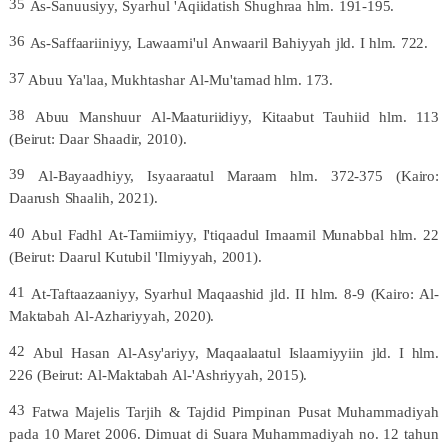
35
As-Sanuusiyy,
Syarhul
'Aqiidatish
Shughraa
hlm.
191-
195.
36
As-Saffaariiniyy,
Lawaami'ul
Anwaaril
Bahiyyah
jld.
I
hlm.
722.
37
Abuu
Ya'laa,
Mukhtashar
Al-Mu'tamad
hlm.
173.
38
Abuu
Manshuur
Al-Maaturiidiyy,
Kitaabut
Tauhiid
hlm.
113
(Beirut:
Daar
Shaadir,
2010).
39
Al-Bayaadhiyy,
Isyaaraatul
Maraam
hlm.
372-375
(Kairo:
Daarush
Shaalih,
2021).
40
Abul
Fadhl
At-Tamiimiyy,
I'tiqaadul
Imaamil
Munabbal
hlm.
22
(Beirut:
Daarul
Kutubil
'Ilmiyyah,
2001).
41
At-Taftaazaaniyy,
Syarhul
Maqaashid
jld.
II
hlm.
8-9
(Kairo:
Al-
Maktabah
Al-Azhariyyah,
2020).
42
Abul
Hasan
Al-Asy'ariyy,
Maqaalaatul
Islaamiyyiin
jld.
I
hlm.
226
(Beirut:
Al-Maktabah
Al-'Ashriyyah,
2015).
43
Fatwa
Majelis
Tarjih
&
Tajdid
Pimpinan
Pusat
Muhammadiyah
pada
10
Maret
2006.
Dimuat
di
Suara
Muhammadiyah
no.
12
tahun