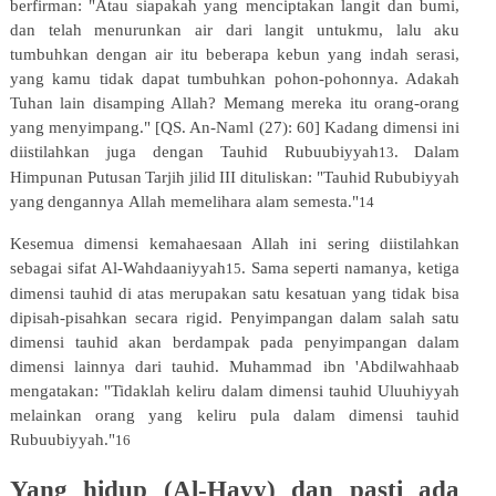
berfirman: "Atau siapakah yang menciptakan langit dan bumi,
dan telah menurunkan air dari langit untukmu, lalu aku
tumbuhkan dengan air itu beberapa kebun yang indah
serasi,
yang kamu tidak dapat tumbuhkan pohon-pohonnya. Adakah
Tuhan lain disamping Allah? Memang mereka itu orang-orang
yang menyimpang." [QS. An-Naml (27): 60] Kadang dimensi ini
diistilahkan juga dengan Tauhid Rubuubiyyah
.
Dalam
13
Himpunan
Putusan
Tarjih
jilid
III
dituliskan:
"Tauhid
Rububiyyah
yang
dengannya
Allah memelihara alam semesta."
14
Kesemua dimensi kemahaesaan Allah ini sering diistilahkan
sebagai sifat Al-Wahdaaniyyah
. Sama seperti namanya, ketiga
15
dimensi tauhid di atas merupakan satu kesatuan yang tidak bisa
dipisah-pisahkan secara rigid. Penyimpangan
dalam
salah
satu
dimensi
tauhid
akan
berdampak
pada
penyimpangan
dalam
dimensi
lainnya
dari tauhid. Muhammad ibn 'Abdilwahhaab
mengatakan: "Tidaklah keliru dalam dimensi tauhid Uluuhiyyah
melainkan orang yang keliru pula dalam dimensi tauhid
Rubuubiyyah."
16
Yang hidup (Al-Hayy) dan pasti ada