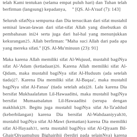
telah Kami tentukan (selama empat puluh hari) dan Tuhan telah
berfirman (langsung) kepadanya,
" [QS. Al-A'raaf (7): 143]
Seluruh
sifatNya
sempurna
dan
Dia
tersucikan
dari
sifat
mustahil
semisal
lawan-lawan
dari
sifat-sifat
Allah
yang disebutkan
di
pembahasan
ini
serta
juga
dari
hal-hal
yang
menunjukkan
24
kekurangan
.
Allah
berfirman:
"Maha suci Allah dari pada apa
25
yang mereka sifati." [QS. Al-Mu'minuun (23): 91]
Maka karena Allah memiliki sifat Al-Wujuud, mustahil bagiNya
sifat Al-'Adam (ketiadaan)
. Karena Allah memiliki sifat Al-
26
Qidam, maka mustahil bagiNya sifat Al-Huduuts (ada setelah
tiada)
. Karena Dia memiliki sifat Al-Baqaa', maka mustahil
27
bagiNya sifat Al-Fanaa' (tiada setelah ada)
. Lalu karena Dia
28
bersifat Mukhaalafatun Lil-Hawaaditsi, maka mustahil bagiNya
bersifat Mumaatsalatun Lil-Hawaaditsi (serupa dengan
makhluk)
. Begitu juga mustahil bagiNya sifat At-Ta'addud
29
(keberbilangan) karena Dia bersifat Al-Wahdaaniyyah
,
30
mustahil bagiNya sifat Al-Mawt (kematian) karena Dia memiliki
sifat Al-Hayaah
, serta mustahil bagiNya sifat Al-Qiyaam Bil-
31
Ghair/Qiyaamuhuu Bighairihii (berdiri pada selainNya) karena