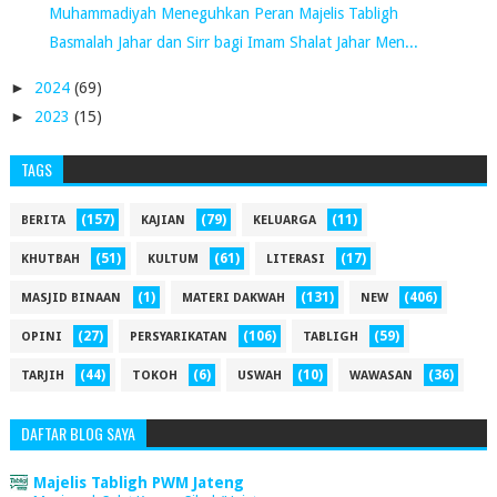
Muhammadiyah Meneguhkan Peran Majelis Tabligh
Basmalah Jahar dan Sirr bagi Imam Shalat Jahar Men...
►
2024
(69)
►
2023
(15)
TAGS
(157)
(79)
(11)
BERITA
KAJIAN
KELUARGA
(51)
(61)
(17)
KHUTBAH
KULTUM
LITERASI
(1)
(131)
(406)
MASJID BINAAN
MATERI DAKWAH
NEW
(27)
(106)
(59)
OPINI
PERSYARIKATAN
TABLIGH
(44)
(6)
(10)
(36)
TARJIH
TOKOH
USWAH
WAWASAN
DAFTAR BLOG SAYA
Majelis Tabligh PWM Jateng