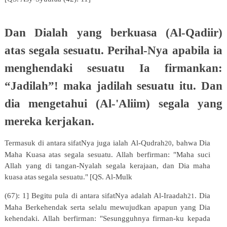
Dan
Dialah
yang
berkuasa
(Al-Qadiir)
atas
segala
sesuatu.
Perihal-Nya
apabila ia
menghendaki
sesuatu
Ia
firmankan:
“Jadilah”!
maka
jadilah
sesuatu
itu.
Dan
dia mengetahui (Al-'Aliim) segala yang
mereka kerjakan.
Termasuk
di
antara
sifatNya
juga
ialah
Al-Qudrah
,
bahwa
Dia
20
Maha
Kuasa
atas
segala
sesuatu.
Allah
berfirman: "Maha
suci
Allah
yang
di
tangan-Nyalah
segala
kerajaan,
dan
Dia
maha
kuasa
atas
segala
sesuatu."
[QS.
Al-Mulk
(67): 1] Begitu pula di antara sifatNya adalah Al-Iraadah
. Dia
21
Maha Berkehendak serta selalu mewujudkan apapun yang Dia
kehendaki. Allah berfirman: "Sesungguhnya firman-ku kepada