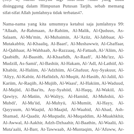
disinggung dalam Himpunan Putusan Tarjih, sebab memang
sifat-sifat Allah jumlahnya tidak terbatas
.
47
Nama-nama yang kita umumnya ketahui saja jumlahnya 99:
"Allaah, Ar-Rahmaan, Ar-Rahiim, Al-Malik, Al-Quduus,
As-
Salaam,
Al-Mu'min,
Al-Muhaimin,
Al-'Aziiz,
Al-Jabbaar,
Al-
Mutakabbir,
Al-Khaaliq,
Al-Baari',
Al-Mushawwir, Al-Ghaffaar,
Al-Qahhaar, Al-Wahhaab, Ar-Razzaaq, Al-Fattaah, Al-'Aliim, Al-
Qaabidh, Al-Baasith, Al-Khaafidh, Ar-Raafi', Al-Mu'izz, Al-
Mudzill, As-Samii', Al-Bashiir, Al-Hakam, Al-'Adl, Al-Lathiif, Al-
Khabiir, Al-Haliim, Al-'Adzhiim, Al-Ghafuur, Asy-Syakuur, Al-
'Aliyy, Al-Kabiir, Al-Hafiidzh, Al-Muqiit, Al-Hasiib,
Al-Jaliil,
Al-
Kariim,
Ar-Raqiib,
Al-Mujiib,
Al-Waasi',
Al-Hakiim,
Al-Waduud,
Al-Majiid,
Al-Baa'its, Asy-Syahiid, Al-Haqq, Al-Wakiil, Al-
Qawiyy, Al-Matiin, Al-Waliyy, Al-Hamiid, Al-Muhshii, Al-
Mubdi', Al-Mu'iid, Al-Muhyii, Al-Mumiit, Al-Hayy, Al-
Qayyuum, Al-Waajid, Al-Maajid, Al-Waahid, Al-Ahad, Ash-
Shamad, Al-Qaadir, Al-Muqtadir, Al-Muqaddim, Al-Muakhkhir,
Al-Awwal, Al-Aakhir, Adzh-Dzhaahir, Al-Baathin,
Al-Waalii,
Al-
Muta'aalii,
Al-Barr,
At-Tawwaab,
Al-Muntaqim,
Al-'Afuww,
Ar-