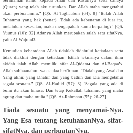
berimanlah kamu kepada Allah dan RasulNya serta cahaya
(Quran) yang telah aku turunkan. Dan Allah maha mengetahui
akan perbuatanmu." [QS. At-Taghaabun (64): 8] "Itulah Allah
Tuhanmu yang hak (benar).
Tidak
ada
kebenaran
di
luar
itu,
melainkan
kesesatan,
maka
mengapakah
kamu
berpaling?"
[QS.
Yuunus (10): 32] Adanya Allah merupakan salah satu sifatNya,
yaitu Al-Wujuud
.
3
Kemudian
keberadaan
Allah
tidaklah
didahului
ketiadaan
serta
tidak
diakhiri
dengan
ketiadaan.
Istilah
teknisnya dalam ilmu
akidah ialah Allah memiliki sifat Al-Qidam
dan Al-Baqaa'
.
4
5
Allah subhaanahuu wata'aalaa berfirman:
"Dialah
yang
Awal
dan
Yang
akhir,
yang
Dhahir
dan
yang
bathin
dan
Dia
mengetahui
segala
sesuatu." [QS.
Al-Hadiid
(57):
3]
"Segala
yang
ada
di
bumi
itu
akan
binasa.
Dan
tetap
Kekallah
tuhanmu
yang
maha
agung dan maha mulia." [QS. Ar-Rahmaan (55): 26-27]
Tiada sesuatu yang menyamai-Nya.
Yang Esa tentang ketuhananNya, sifat-
sifatNya, dan perbuatanNya.