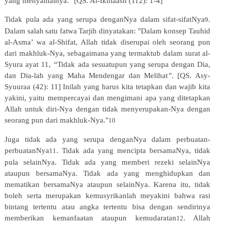
yang menyamainya." [QS. Al-Ikhlaash (112): 1-4]
Tidak
pula
ada
yang
serupa
denganNya
dalam
sifat-sifatNya
.
9
Dalam
salah
satu
fatwa
Tarjih
dinyatakan:
"Dalam konsep
Tauhid
al-Asma’ wa al-Shifat, Allah tidak diserupai oleh seorang pun
dari makhluk-Nya, sebagaimana yang
termaktub
dalam
surat
al-
Syura
ayat
11,
“
Tidak
ada
sesuatupun
yang
serupa
dengan
Dia,
dan
Dia-lah
yang Maha
Mendengar
dan
Melihat
”
.
[QS.
Asy-
Syuuraa
(42):
11]
Inilah
yang
harus
kita
tetapkan
dan
wajib
kita
yakini, yaitu mempercayai dan mengimani apa yang ditetapkan
Allah untuk diri-Nya dengan tidak menyerupakan-Nya dengan
seorang pun dari makhluk-Nya."
10
Juga
tidak
ada
yang
serupa
denganNya
dalam
perbuatan-
perbuatanNya
.
Tidak
ada
yang
mencipta
bersamaNya, tidak
11
pula selainNya. Tidak ada yang memberi rezeki selainNya
ataupun bersamaNya. Tidak ada yang menghidupkan dan
mematikan bersamaNya ataupun selainNya. Karena itu, tidak
boleh serta merupakan kemusyrikanlah meyakini bahwa rasi
bintang tertentu atau angka tertentu bisa dengan sendirinya
memberikan kemanfaatan ataupun kemudaratan
. Allah
12