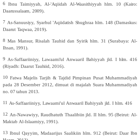
6
Ibnu
Taimiyyah,
Al-'Aqiidah
Al-Waasithiyyah
hlm.
10
(Kairo:
Daarussalaam,
2009).
7
As-Sanuusiyy,
Syarhul
'Aqiidatish
Shughraa
hlm.
148
(Damaskus:
Daarut
Taqwaa,
2019).
8
Mas
Mansur,
Risalah
Tauhid
dan
Syirik
hlm.
31
(Surabaya:
Al-
Ihsan,
1991).
9
As-Saffaariiniyy,
Lawaami'ul
Anwaaril
Bahiyyah
jld.
I
hlm.
416
(Riyadh:
Daarut
Tauhiid,
2016).
10
Fatwa
Majelis
Tarjih
&
Tajdid
Pimpinan
Pusat
Muhammadiyah
pada
28
Desember
2012,
dimuat
di
majalah
Suara
Muhammadiyah
no.
07
tahun
2013.
11
As-Saffaariiniyy,
Lawaami'ul
Anwaaril
Bahiyyah
jld.
I
hlm.
416
12
An-Nawawiyy,
Raudhatuth
Thaalibiin
jld.
II
hlm.
95
(Beirut:
Al-
Maktab
Al-Islaamiyy,
1991).
13
Ibnul
Qayyim,
Madaarijus
Saalikiin
hlm.
912
(Beirut:
Daar
Ibn