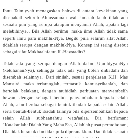
Ibnu
Taimiyyah
menegaskan
bahwa
di
antara
keyakinan
yang
disepakati
seluruh
Ahlussunnah
wal
Jama'ah
ialah tidak
ada
sesuatu
pun
yang
serupa
ataupun
menyamai
Allah,
apatah
lagi
melebihinya
.
Bila
Allah
berilmu,
maka ilmu Allah tidak sama
6
seperti ilmu para makhlukNya. Begitu pula seluruh sifat Allah,
tidaklah serupa dengan makhlukNya. Konsep ini sering disebut
sebagai sifat Mukhaalafatun lil-Hawaadits
.
7
Tidak ada yang serupa dengan Allah dalam UluuhiyyahNya
(ketuhananNya), sehingga tidak ada yang boleh diibadahi dan
disembah selainnya.
Dari sinilah, sesuai penjelasan K.H. Mas
Mansur
, maka terlaranglah, termasuk
kemusyrikanlah,
dan
8
bertolak
belakang
dengan
tauhidlah
perbuatan
menyembelih
hewan
dengan
sebagai bentuk penyembahan kepada selain
Allah, atau berdoa sebagai bentuk ibadah kepada selain Allah,
serta bentuk-bentuk ibadah lainnya bila dipersembahkan kepada
selain Allah subhaanahuu wata'aalaa. Dia berfirman:
"Katakanlah:
Dialah
Yang
Maha
Esa,
Allahlah
pusat
permohonan,
Dia
tidak
beranak
dan
tidak
pula
diperanakkan. Dan tidak sesuatu