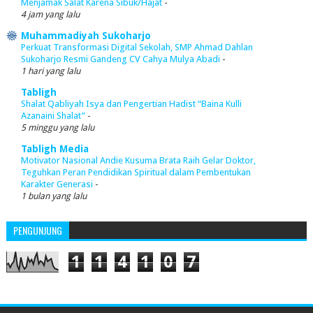
Menjamak Salat Karena Sibuk/Hajat
-
4 jam yang lalu
Muhammadiyah Sukoharjo
Perkuat Transformasi Digital Sekolah, SMP Ahmad Dahlan
Sukoharjo Resmi Gandeng CV Cahya Mulya Abadi
-
1 hari yang lalu
Tabligh
Shalat Qabliyah Isya dan Pengertian Hadist “Baina Kulli
Azanaini Shalat”
-
5 minggu yang lalu
Tabligh Media
Motivator Nasional Andie Kusuma Brata Raih Gelar Doktor,
Teguhkan Peran Pendidikan Spiritual dalam Pembentukan
Karakter Generasi
-
1 bulan yang lalu
PENGUNJUNG
1
1
4
1
0
7