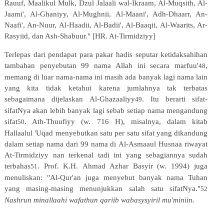
Rauuf,
Maalikul
Mulk, Dzul Jalaali wal-Ikraam, Al-Muqsith, Al-
Jaami', Al-Ghaniyy, Al-Mughnii, Al-Maani', Adh-Dhaarr, An-
Naafi', An-Nuur, Al-Haadii, Al-Badii', Al-Baaqii, Al-Waarits, Ar-
Rasyiid, dan Ash-Shabuur." [HR. At-Tirmidziyy]
Terlepas dari pendapat para pakar hadis seputar ketidaksahihan
tambahan penyebutan 99 nama Allah ini secara marfuu'
,
48
memang di luar nama-nama ini masih ada banyak lagi nama lain
yang kita tidak ketahui karena jumlahnya
tak
terbatas
sebagaimana
dijelaskan
Al-Ghazaaliyy
.
Itu
berarti
sifat-
49
sifatNya
akan
lebih
banyak
lagi sebab setiap nama mengandung
sifat
. Ath-Thuufiyy (w. 716 H), misalnya, dalam kitab
50
Hallaalul 'Uqad menyebutkan
satu
per
satu
sifat
yang
dikandung
dalam
setiap
nama
dari
99
nama
di
Al-Asmaaul
Husnaa
riwayat
At-Tirmidziyy
nan
terkenal
tadi
ini
yang
sebagiannya
sudah
terbahas
.
Prof.
K.H.
Ahmad
Azhar
Basyir
(w.
1994) juga
51
menuliskan: "Al-Qur'an juga menyebut banyak nama Tuhan
yang masing-masing menunjukkan salah satu sifatNya."
52
Nashrun minallaahi wafathun qariib wabasysyiril mu'miniin.