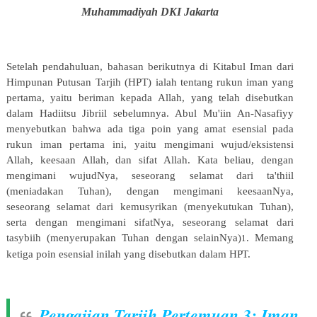
Muhammadiyah
DKI
Jakarta
Setelah pendahuluan, bahasan berikutnya di Kitabul Iman dari
Himpunan Putusan Tarjih (HPT) ialah tentang rukun
iman
yang
pertama,
yaitu
beriman
kepada
Allah,
yang
telah
disebutkan
dalam
Hadiitsu
Jibriil
sebelumnya. Abul Mu'iin An-Nasafiyy
menyebutkan bahwa ada tiga poin yang amat esensial pada
rukun iman pertama ini, yaitu mengimani wujud/eksistensi
Allah, keesaan Allah, dan sifat Allah. Kata beliau, dengan
mengimani wujudNya, seseorang selamat dari ta'thiil
(meniadakan Tuhan), dengan mengimani keesaanNya,
seseorang selamat dari kemusyrikan (menyekutukan Tuhan),
serta dengan mengimani sifatNya, seseorang selamat dari
tasybiih (menyerupakan Tuhan dengan selainNya)
. Memang
1
ketiga poin esensial inilah yang disebutkan dalam
HPT.
Pengajian Tarjih Pertemuan 3: Iman