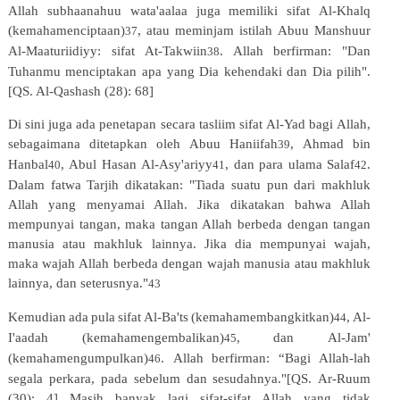
Allah
subhaanahuu
wata'aalaa
juga
memiliki
sifat
Al-Khalq
(kemahamenciptaan)
,
atau
meminjam
istilah
Abuu Manshuur
37
Al-Maaturiidiyy: sifat At-Takwiin
. Allah berfirman: "Dan
38
Tuhanmu menciptakan apa yang Dia kehendaki dan Dia pilih".
[QS. Al-Qashash (28): 68]
Di
sini
juga
ada
penetapan
secara
tasliim
sifat
Al-Yad
bagi
Allah,
sebagaimana
ditetapkan
oleh
Abuu
Haniifah
, Ahmad
bin
39
Hanbal
,
Abul
Hasan
Al-Asy'ariyy
,
dan
para
ulama
Salaf
.
40
41
42
Dalam
fatwa
Tarjih
dikatakan:
"Tiada suatu pun dari makhluk
Allah yang menyamai Allah. Jika dikatakan bahwa Allah
mempunyai tangan, maka tangan Allah berbeda dengan tangan
manusia atau makhluk lainnya. Jika dia mempunyai wajah,
maka wajah Allah berbeda dengan wajah manusia atau makhluk
lainnya, dan seterusnya."
43
Kemudian
ada
pula
sifat
Al-Ba'ts
(kemahamembangkitkan)
,
Al-
44
I'aadah
(kemahamengembalikan)
,
dan
Al-Jam'
45
(kemahamengumpulkan)
.
Allah
berfirman:
“Bagi
Allah-lah
46
segala
perkara,
pada
sebelum
dan
sesudahnya."[QS. Ar-Ruum
(30): 4] Masih banyak lagi sifat-sifat Allah yang tidak