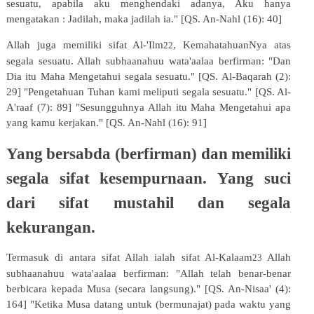
sesuatu, apabila aku menghendaki adanya, Aku hanya
mengatakan : Jadilah, maka jadilah ia." [QS. An-Nahl (16): 40]
Allah juga memiliki sifat Al-'Ilm
, KemahatahuanNya atas
22
segala sesuatu. Allah subhaanahuu wata'aalaa berfirman:
"Dan
Dia itu Maha Mengetahui segala sesuatu." [QS. Al-Baqarah
(2):
29] "Pengetahuan Tuhan kami meliputi segala sesuatu." [QS. Al-
A'raaf (7): 89] "Sesungguhnya Allah itu Maha Mengetahui apa
yang kamu kerjakan." [QS. An-Nahl (16): 91]
Yang
bersabda
(berfirman)
dan
memiliki
segala
sifat
kesempurnaan.
Yang
suci
dari sifat mustahil dan segala
kekurangan.
Termasuk di antara sifat Allah ialah sifat Al-Kalaam
Allah
23
subhaanahuu wata'aalaa berfirman: "Allah telah benar-benar
berbicara kepada Musa (secara langsung)." [QS. An-Nisaa' (4):
164] "Ketika Musa datang untuk (bermunajat) pada waktu yang