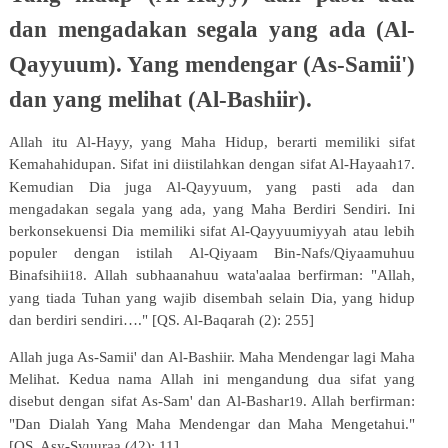
dan mengadakan segala yang ada (Al-
Qayyuum). Yang mendengar (As-Samii')
dan yang melihat (Al-Bashiir).
Allah itu Al-Hayy, yang Maha Hidup, berarti memiliki sifat
Kemahahidupan. Sifat ini diistilahkan dengan sifat Al-Hayaah
.
17
Kemudian Dia juga Al-Qayyuum, yang pasti ada dan
mengadakan segala yang ada, yang Maha Berdiri Sendiri. Ini
berkonsekuensi Dia memiliki sifat Al-Qayyuumiyyah atau lebih
populer dengan istilah Al-Qiyaam Bin-Nafs/Qiyaamuhuu
Binafsihii
. Allah subhaanahuu wata'aalaa berfirman: "Allah,
18
yang tiada Tuhan yang wajib disembah selain Dia, yang hidup
dan berdiri sendiri…." [QS. Al-Baqarah (2): 255]
Allah juga As-Samii' dan Al-Bashiir. Maha Mendengar lagi Maha
Melihat. Kedua nama Allah ini mengandung dua sifat yang
disebut dengan sifat As-Sam' dan Al-Bashar
. Allah berfirman:
19
"Dan Dialah Yang Maha Mendengar dan Maha Mengetahui."
[QS. Asy-Syuuraa (42): 11]