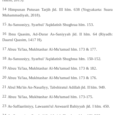
Hazm,
2013).
14
Himpunan
Putusan
Tarjih
jld.
III
hlm.
638
(Yogyakarta:
Suara
Muhammadiyah,
2018).
15
As-Sanuusiyy,
Syarhul
'Aqiidatish
Shughraa
hlm.
153.
16
Ibnu
Qaasim,
Ad-Durar
As-Saniyyah
jld.
II
hlm.
64
(Riyadh:
Daarul
Qaasim,
1417
H).
17
Abuu
Ya'laa,
Mukhtashar
Al-Mu'tamad
hlm.
173
&
177.
18
As-Sanuusiyy,
Syarhul
'Aqiidatish
Shughraa
hlm.
150-
152.
19
Abuu
Ya'laa,
Mukhtashar
Al-Mu'tamad
hlm.
173
&
182.
20
Abuu
Ya'laa,
Mukhtashar
Al-Mu'tamad
hlm.
173
&
176.
21
Abul
Mu'iin
An-Nasafiyy,
Tabshiratul
Adillah
jld.
II
hlm.
949.
22
Abuu
Ya'laa,
Mukhtashar
Al-Mu'tamad
hlm.
173-
175.
23
As-Saffaariiniyy,
Lawaami'ul
Anwaaril
Bahiyyah
jld.
I
hlm.
450.