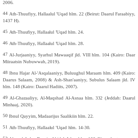
2006.
44
Ath-Thuufiyy,
Hallaalul
'Uqad
hlm.
22
(Beirut:
Daarul
Faraabiyy,
1437
H).
45
Ath-Thuufiyy,
Hallaalul
'Uqad
hlm.
24.
46
Ath-Thuufiyy,
Hallaalul
'Uqad
hlm.
28.
47
Al-Jurjaaniyy,
Syarhul
Mawaaqif
jld.
VIII
hlm.
104
(Kairo:
Daar
Miiraatsin
Nubuwwah,
2019).
48
Ibnu
Hajar
Al-'Asqalaaniyy,
Buluughul
Maraam
hlm.
409
(Kairo:
Daarus
Salaam,
2008)
&
Ash-Shan'aaniyy,
Subulus
Salaam
jld.
IV
hlm.
148
(Kairo:
Daarul
Hadiits,
2007).
49
Al-Ghazaaliyy,
Al-Maqshad
Al-Asnaa
hlm.
332
(Jeddah:
Daarul
Minhaaj,
2020).
50
Ibnul
Qayyim,
Madaarijus
Saalikiin
hlm.
22.
51
Ath-Thuufiyy,
Hallaalul
'Uqad
hlm.
14-
30.