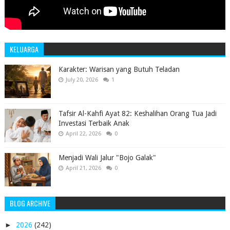
KELUARGA
Karakter: Warisan yang Butuh Teladan
July 20, 2026
1
Tafsir Al-Kahfi Ayat 82: Keshalihan Orang Tua Jadi
Investasi Terbaik Anak
April 22, 2026
0
Menjadi Wali Jalur "Bojo Galak"
April 21, 2026
0
BLOG ARCHIVE
►
2026
(242)