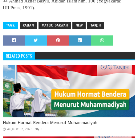
52
Ahmad
Azhar
Basyir,
Akidah
Islam
hlm.
100
(Yogyakarta:
UII
Press,
1991).
TAGS:
KAJIAN
MATERI DAKWAH
NEW
TARJIH
RELATED POSTS
Hukum Hormat Bendera Menurut Muhammadiyah
August 02, 2026
0