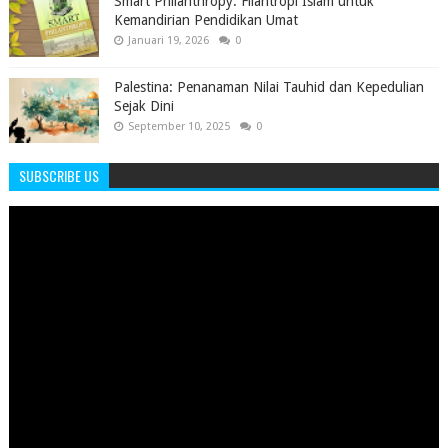
Smart Philanthropy: Filantropi Islam untuk
Kemandirian Pendidikan Umat
Januari 19, 2026
0
Palestina: Penanaman Nilai Tauhid dan Kepedulian
Sejak Dini
September 10, 2025
0
SUBSCRIBE US