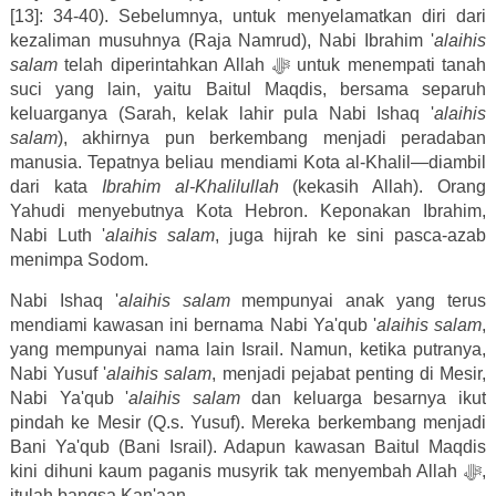
[13]: 34-40). Sebelumnya, untuk menyelamatkan diri dari
kezaliman musuhnya (Raja Namrud), Nabi Ibrahim '
alaihis
salam
telah diperintahkan Allah
ﷻ
untuk menempati tanah
suci yang lain, yaitu Baitul Maqdis, bersama separuh
keluarganya (Sarah, kelak lahir pula Nabi Ishaq '
alaihis
salam
), akhirnya pun berkembang menjadi peradaban
manusia. Tepatnya beliau mendiami Kota al-Khalil—diambil
dari kata
Ibrahim al-Khalilullah
(kekasih Allah). Orang
Yahudi menyebutnya Kota Hebron. Keponakan Ibrahim,
Nabi Luth '
alaihis salam
, juga hijrah ke sini pasca-azab
menimpa Sodom.
Nabi Ishaq
'
alaihis salam
mempunyai anak yang terus
mendiami kawasan ini bernama Nabi Ya'qub '
alaihis salam
,
yang mempunyai nama lain Israil. Namun, ketika putranya,
Nabi Yusuf '
alaihis salam
, menjadi pejabat penting di Mesir,
Nabi Ya'qub '
alaihis salam
dan keluarga besarnya ikut
pindah ke Mesir (Q.s. Yusuf). Mereka berkembang menjadi
Bani Ya'qub (Bani Israil). Adapun kawasan Baitul Maqdis
kini dihuni kaum paganis musyrik tak menyembah Allah
ﷻ
,
itulah bangsa Kan'aan.