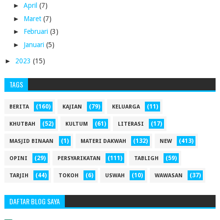
►
April
(7)
►
Maret
(7)
►
Februari
(3)
►
Januari
(5)
►
2023
(15)
TAGS
(160)
(79)
(11)
BERITA
KAJIAN
KELUARGA
(52)
(61)
(17)
KHUTBAH
KULTUM
LITERASI
(1)
(132)
(413)
MASJID BINAAN
MATERI DAKWAH
NEW
(29)
(111)
(59)
OPINI
PERSYARIKATAN
TABLIGH
(44)
(6)
(10)
(37)
TARJIH
TOKOH
USWAH
WAWASAN
DAFTAR BLOG SAYA