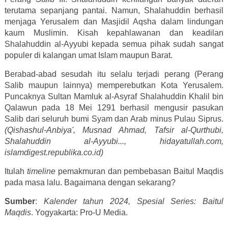
terutama sepanjang pantai. Namun, Shalahuddin berhasil
menjaga Yerusalem dan Masjidil Aqsha dalam lindungan
kaum Muslimin. Kisah kepahlawanan dan keadilan
Shalahuddin al-Ayyubi kepada semua pihak sudah sangat
populer di kalangan umat Islam maupun Barat.
Berabad-abad sesudah itu selalu terjadi perang (Perang
Salib maupun lainnya) memperebutkan Kota Yerusalem.
Puncaknya Sultan Mamluk al-Asyraf Shalahuddin Khalil bin
Qalawun pada 18 Mei 1291 berhasil mengusir pasukan
Salib dari seluruh bumi Syam dan Arab minus Pulau Siprus.
(Qishashul-Anbiya', Musnad Ahmad, Tafsir al-Qurthubi,
Shalahuddin al-Ayyubi..., hidayatullah.com,
islamdigest.republika.co.id)
Itulah
timeline
pemakmuran dan pembebasan Baitul Maqdis
pada masa lalu. Bagaimana dengan sekarang?
Sumber
:
K
alender tahun 2024,
Spesial Series: Baitul
Maqdis
. Yogyakarta: Pro-U Media.