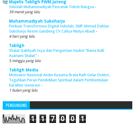
Majelis Tabligh PWM Jateng
Sekolah Muhammadiyah Pencetak Tokoh Bangsa
-
39 menit yang lalu
Muhammadiyah Sukoharjo
Perkuat Transformasi Digital Sekolah, SMP Ahmad Dahlan
Sukoharjo Resmi Gandeng CV Cahya Mulya Abadi
-
4 hari yang lalu
Tabligh
Shalat Qabliyah Isya dan Pengertian Hadist “Baina Kulli
Azanaini Shalat”
-
5 minggu yang lalu
Tabligh Media
Motivator Nasional Andie Kusuma Brata Raih Gelar Doktor,
Teguhkan Peran Pendidikan Spiritual dalam Pembentukan
Karakter Generasi
-
1 bulan yang lalu
PENGUNJUNG
1
1
7
0
0
1