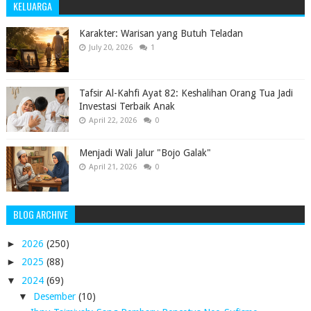
KELUARGA
Karakter: Warisan yang Butuh Teladan
July 20, 2026
1
Tafsir Al-Kahfi Ayat 82: Keshalihan Orang Tua Jadi
Investasi Terbaik Anak
April 22, 2026
0
Menjadi Wali Jalur "Bojo Galak"
April 21, 2026
0
BLOG ARCHIVE
►
2026
(250)
►
2025
(88)
▼
2024
(69)
▼
Desember
(10)