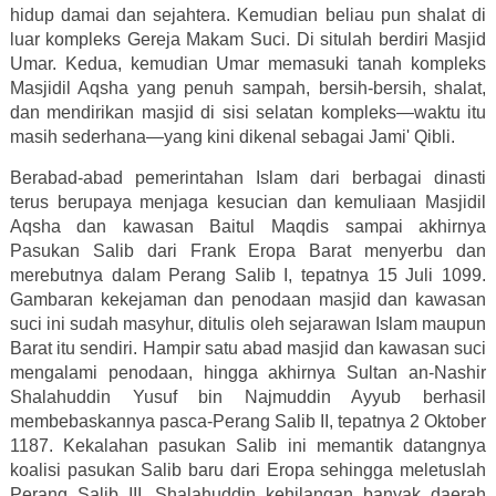
hidup damai dan sejahtera. Kemudian beliau pun shalat di
luar kompleks Gereja Makam Suci. Di situlah berdiri Masjid
Umar. Kedua, kemudian Umar memasuki tanah kompleks
Masjidil Aqsha yang penuh sampah, bersih-bersih, shalat,
dan mendirikan masjid di sisi selatan kompleks—waktu itu
masih sederhana—yang kini dikenal sebagai Jami' Qibli.
Berabad-abad pemerintahan Islam dari berbagai dinasti
terus berupaya menjaga kesucian dan kemuliaan Masjidil
Aqsha dan kawasan Baitul Maqdis sampai akhirnya
Pasukan Salib dari Frank Eropa Barat menyerbu dan
merebutnya dalam Perang Salib I, tepatnya 15 Juli 1099.
Gambaran kekejaman dan penodaan masjid dan kawasan
suci ini sudah masyhur, ditulis oleh sejarawan Islam maupun
Barat itu sendiri. Hampir satu abad masjid dan kawasan suci
mengalami penodaan, hingga akhirnya Sultan an-Nashir
Shalahuddin Yusuf bin Najmuddin Ayyub berhasil
membebaskannya pasca-Perang Salib II, tepatnya 2 Oktober
1187. Kekalahan pasukan Salib ini memantik datangnya
koalisi pasukan Salib baru dari Eropa sehingga meletuslah
Perang Salib III. Shalahuddin kehilangan banyak daerah