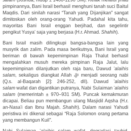
pimpinannya, Bani Israil berhasil menghuni tanah suci Baitul
Maqdis. Dari sinilah narasi “Tanah yang Dijanjikan” sangat
dimitoskan oleh orang-orang Yahudi. Padahal kita tahu,
mayoritas Bani Israil enggan berjihad, dan segelintir
pengikut Yusya' saja yang berjasa (H.r. Ahmad.
Shahih
).
Bani Israil masih dilingkupi bangsa-bangsa lain yang
musyrik dan zalim. Pada masa berikutnya, Bani Israil yang
beriman di bawah kepemimpinan Raja Thalut berhasil
mengalahkan musuh mereka pimpinan Raja Jalut, lalu
kepemimpinan dilanjutkan oleh raja baru, Dawud
'
alaihis
salam
, sekaligus diangkat Allah
ﷻ
menjadi seorang nabi
(Q.s. al-Baqarah [2]: 246-252, dll). Dawud
'
alaihis
salam
wafat dan digantikan putranya, Nabi Sulaiman
'
alaihis
salam
(memerintah ± 970–931 SM). Puncak kemakmuran
dicapai. Beliau pun membangun ulang Masjidil Aqsha (H.r.
an-Nasa'i dan Ibnu Majah.
Shahih
). Dalam narasi Yahudi
peristiwa ini dikenal sebagai “Raja Solomon orang pertama
yang membangun Kuil”.
Nabi Sulaiman
'
alaihis salam
wafat, degradasi tauhid,