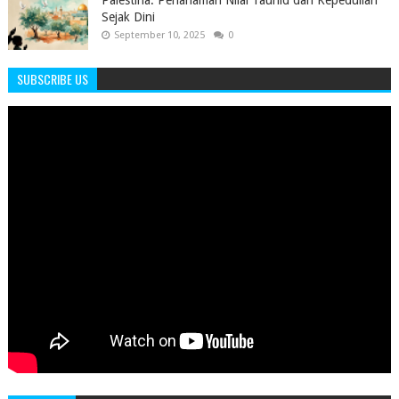
Palestina: Penanaman Nilai Tauhid dan Kepedulian
Sejak Dini
September 10, 2025
0
SUBSCRIBE US