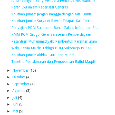
Ibnu Taimiyah: Sang Pembaru Pencetus Neo-Sufisme
Peran Ibu dalam Kaderisasi Generasi
Khutbah Jumat: Jangan Bangga dengan Nilai Dunia
Khutbah Jumat: Surga di Bawah Telapak Kaki Ibu
Pengajian PDM Sukoharjo Bahas Zakat, Infaq, dan Se...
KMM PCM Grogol Gelar Sarasehan Pemberdayaan
Pesantren Muhammadiyah: Pembentuk Karakter Islami ...
Wakil Ketua Majelis Tabligh PDM Sukoharjo Isi Kaji...
Khutbah Jumat: Akhlak Guru dan Murid
Timeline Pemakmuran dan Pembebasan Baitul Maqdis
►
November
(10)
►
Oktober
(4)
►
September
(4)
►
Agustus
(5)
►
Juli
(4)
►
Juni
(5)
►
Mei
(5)