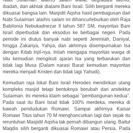
ibadah, dan akhlak dialami Bani Israil. Silih berganti mereka
dikuasai bangsa lain. Masjidil Aqsha hasil pembagusan dari
Nabi Sulaiman '
alaihis salam
ini dihancurleburkan oleh Raja
Babilonia Nebukadnezar II tahun 587 SM, mayoritas Bani
Israil diperbudak dan eksodus ke berbagai negeri. Pada
periode ini diutus banyak nabi seperti Jeremiah, Daniyal,
hingga Zakariya, Yahya, dan akhirnya disempurnakan Isa
dengan Kitab Injil-nya. Inilah mengapa mayoritas warga di
situ kemudian mengikuti ajaran Isa yang terbarukan dan
tidak lagi Musa (Dalam narasi Barat: kemudian mayoritas
mereka menjadi Kristen dan tidak lagi Yahudi).
Kemudian raja lokal Bani Israil Herodes mendirikan ulang
kompleks masjid tetapi bentuknya berubah dari arsitektur
Sulaiman. Ini mereka klaim sebagai "pembangunan kedua".
Pada saat itu Bani Israil tidak 100% merdeka, mereka di
bawah pendudukan Romawi. Sampai akhirnya Kaisar
Romawi Titus tahun 70 M menghancurkan lagi dan sejak itu
reruntuhan Masjidil Aqsha tak pernah dibangun ulang. Baitul
Maqdis silih berganti dikuasai Romawi atau Persia. Pada