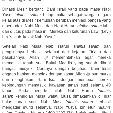
Dinasti Mesir berganti. Bani Israil yang pada masa Nabi
Yusuf
'
alaihis salam
hidup mulia sebagai warga negara
kelas atas di Mesir kemudian berubah menjadi bangsa yang
diperbudak. Nabi Musa dan Nabi Harun '
alaihis salam
lahir
dan diutus pada masa ini. Mereka dari keturunan Lawi (Levi)
bin Ya'qub, kakak Nabi Yusuf.
Setelah Nabi Musa, Nabi Harun
'
alaihis salam
, dan
pengikutnya berhasil selamat dari kejaran Fir'aun dan
pasukannya, Allah
ﷻ
memerintahkan agar mereka
memasuki tanah suci Baitul Maqdis yang sudah dihuni
bangsa musyrik. Caranya dengan berjihad. Bani Israil
enggan bahkan menolak dengan kasar. Allah
ﷻ
pun murka
dan menghukum Bani Israil dengan membuat mereka
kebingungan memasuki kawasan tanah suci selama 40
tahun. Pada periode inilah Nabi Harun '
alaihis
salam
kemudian Musa wafat. Musa dimakamkan di luar
batas tanah suci. Nabi Musa '
alaihis salam
berhasil
mengader murid setianya, Nabi Yusya' bin Nun '
alaihis
salam
(Joshua, hidup ± 1400-1290 SM). Kelak melalui jihad