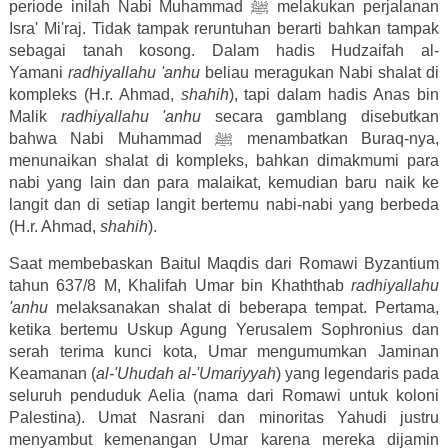
periode inilah Nabi Muhammad ﷺ melakukan perjalanan
Isra' Mi'raj. Tidak tampak reruntuhan berarti bahkan tampak
sebagai tanah kosong. Dalam hadis Hudzaifah al-
Yamani
radhiyallahu 'anhu
beliau meragukan Nabi shalat di
kompleks (H.r. Ahmad,
shahih
), tapi dalam hadis Anas bin
Malik
radhiyallahu 'anhu
secara gamblang disebutkan
bahwa Nabi Muhammad ﷺ menambatkan Buraq-nya,
menunaikan shalat di kompleks, bahkan dimakmumi para
nabi yang lain dan para malaikat, kemudian baru naik ke
langit dan di setiap langit bertemu nabi-nabi yang berbeda
(H.r. Ahmad,
shahih
).
Saat membebaskan Baitul Maqdis dari Romawi Byzantium
tahun 637/8 M, Khalifah Umar bin Khaththab
radhiyallahu
'anhu
melaksanakan shalat di beberapa tempat. Pertama,
ketika bertemu Uskup Agung Yerusalem Sophronius dan
serah terima kunci kota, Umar mengumumkan Jaminan
Keamanan (
al-'Uhudah al-'Umariyyah
) yang legendaris pada
seluruh penduduk Aelia (nama dari Romawi untuk koloni
Palestina). Umat Nasrani dan minoritas Yahudi justru
menyambut kemenangan Umar karena mereka dijamin