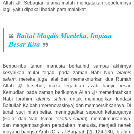
Allah
ﷻ
. Sebagian ulama malah mengatakan sebelumnya
lagi, yaitu dipakai ibadah para malaikat.
Baitul Maqdis Merdeka, Impian
Besar Kita
Beribu-ribu tahun manusia bertauhid sampai akhirnya
kesyirikan mulai terjadi pada zaman Nabi Nuh
'
alaihis
salam
, mereka juga lalai dari memakmurkan dua Rumah
Allah
ﷻ
tersebut, maka terjadilah azab banjir besar.
Kemudian pada zaman berikutnya Allah
ﷻ
memerintahkan
Nabi Ibrahim '
alaihis salam
untuk meninggikan fondasi
Baitullah Ka'bah (merenovasinya) dan membersihkannya. Di
tanah suci inilah beliau meninggalkan separuh keluarganya
(Hajar dan Nabi Ismail '
alaihis salam
), memakmurkannya,
dan mengembangkan peradaban manusia, menjadi nenek
moyang bangsa Arab (Q.s. al-Baqarah [2]: 124-130; Ibrahim