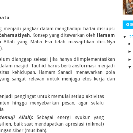
yata
BLO
ng menjadi jangkar dalam menghadapi badai disrupsi
Rahamutiyah
. Konsep yang ditawarkan oleh
Hamam
▼
2
a Allah yang Maha Esa telah mewajibkan diri-Nya
).
elum dianggap selesai jika hanya diimplementasikan
i dalam masjid. Tauhid harus bertransformasi menjadi
asitas kehidupan. Hamam Sanadi menawarkan pola
h yang sangat relevan untuk menjaga etos kerja dan
njadi pengingat untuk memulai setiap aktivitas
nten hingga menyebarkan pesan, agar selalu
a.
emuji Allah
):
Sebagai energi syukur yang
ilien, baik saat mendapatkan apresiasi (nikmat)
gan siber (musibah).