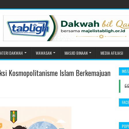
ATERI DAKWAH
WAWASAN
MASJID BINAAN
MEDIA AFILIASI
eksi Kosmopolitanisme Islam Berkemajuan
INS
FAC
POP