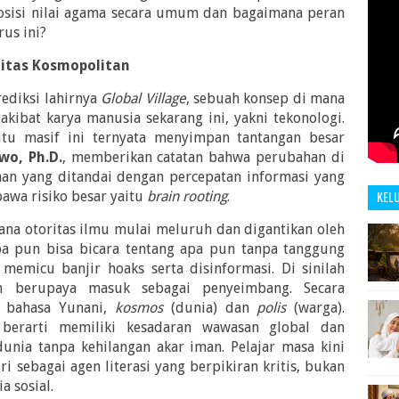
osisi nilai agama secara umum dan bagaimana peran
us ini?
alitas Kosmopolitan
diksi lahirnya
Global Village
, sebuah konsep di mana
kibat karya manusia sekarang ini, yakni tekonologi.
itu masif ini ternyata menyimpan tantangan besar
o, Ph.D.
, memberikan catatan bahwa perubahan di
yaan yang ditandai dengan percepatan informasi yang
KEL
awa risiko besar yaitu
brain rooting
.
ana otoritas ilmu mulai meluruh dan digantikan oleh
iapa pun bisa bicara tentang apa pun tanpa tanggung
 memicu banjir hoaks serta disinformasi. Di sinilah
n berupaya masuk sebagai penyeimbang. Secara
i bahasa Yunani,
kosmos
(dunia) dan
polis
(warga).
berarti memiliki kesadaran wawasan global dan
unia tanpa kehilangan akar iman. Pelajar masa kini
 sebagai agen literasi yang berpikiran kritis, bukan
 sosial.