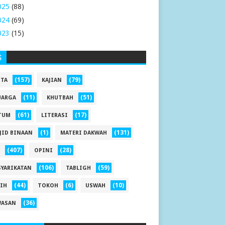
025
(88)
024
(69)
023
(15)
S
(157)
(79)
ITA
KAJIAN
(11)
(51)
UARGA
KHUTBAH
(61)
(17)
TUM
LITERASI
(1)
(131)
JID BINAAN
MATERI DAKWAH
(407)
(28)
OPINI
(106)
(59)
SYARIKATAN
TABLIGH
(44)
(6)
(10)
JIH
TOKOH
USWAH
(36)
ASAN