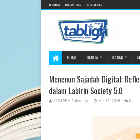
BERANDA
TENTANG KAMI
KONTAK KAMI
HOME
BERITA
KAJIAN
M
Menenun Sajadah Digital: Refl
dalam Labirin Society 5.0
KMM PDM Sukoharjo
Mei 13, 2026
0