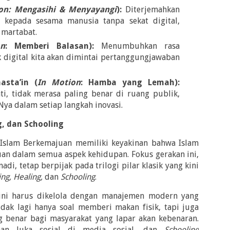
on: Mengasihi & Menyayangi
):
Diterjemahkan
 kepada sesama manusia tanpa sekat digital,
 martabat.
n
: Memberi Balasan):
Menumbuhkan rasa
 digital kita akan dimintai pertanggungjawaban
asta’in (
In Motion
: Hamba yang Lemah):
ti, tidak merasa paling benar di ruang publik,
ya dalam setiap langkah inovasi.
g, dan Schooling
Islam Berkemajuan memiliki keyakinan bahwa Islam
an dalam semua aspek kehidupan. Fokus gerakan ini,
i, tetap berpijak pada trilogi pilar klasik yang kini
ng, Healing,
dan
Schooling
.
ar ini harus dikelola dengan manajemen modern yang
dak lagi hanya soal memberi makan fisik, tapi juga
g benar bagi masyarakat yang lapar akan kebenaran.
n luka sosial di media sosial, dan
Schooling