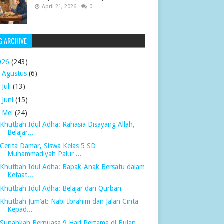
April 21, 2026
0
G ARCHIVE
026
(243)
►
Agustus
(6)
►
Juli
(13)
►
Juni
(15)
▼
Mei
(24)
Khutbah Idul Adha: Rahasia Disayang Allah,
Belajar...
Cerita Damar, Siswa Kelas 5 SD
Muhammadiyah Palur ...
Khutbah Idul Adha: Bapak-Anak Bersatu dalam
Ketaat...
Khutbah Idul Adha: Belajar dari Qurban
Khutbah Jum’at: Nabi Ibrahim dan Jalan Cinta
Kepad...
Sunahkah Berpuasa 9 Hari Pertama di Bulan