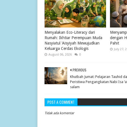
Menyalakan Eco-Literacy dari
Menyampa
Rumah: Ikhtiar Perempuan Muda
dengan H
Nasyiatul 'Aisyiyah Mewujudkan
Pahit
Keluarga Cerdas Ekologis
July 27, 
August 06, 2026
0
PREVIOUS
Khutbah Jumat: Pelajaran Tauhid da
Peristiwa Pengangkatan Nabi Isa ‘al
salam
POST A COMMENT
Tidak ada komentar