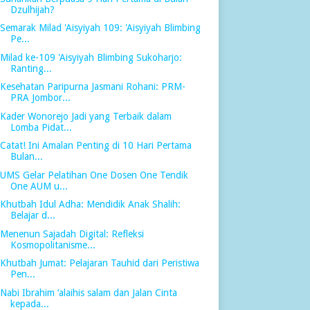
Dzulhijah?
Semarak Milad 'Aisyiyah 109: 'Aisyiyah Blimbing
Pe...
Milad ke-109 'Aisyiyah Blimbing Sukoharjo:
Ranting...
Kesehatan Paripurna Jasmani Rohani: PRM-
PRA Jombor...
Kader Wonorejo Jadi yang Terbaik dalam
Lomba Pidat...
Catat! Ini Amalan Penting di 10 Hari Pertama
Bulan...
UMS Gelar Pelatihan One Dosen One Tendik
One AUM u...
Khutbah Idul Adha: Mendidik Anak Shalih:
Belajar d...
Menenun Sajadah Digital: Refleksi
Kosmopolitanisme...
Khutbah Jumat: Pelajaran Tauhid dari Peristiwa
Pen...
Nabi Ibrahim ‘alaihis salam dan Jalan Cinta
kepada...