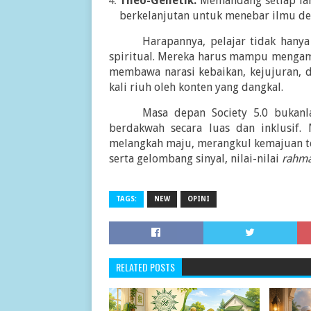
Theo-Genetik:
Memandang setiap lang
berkelanjutan untuk menebar ilmu d
Harapannya, pelajar tidak hanya 
spiritual. Mereka harus mampu mengam
membawa narasi kebaikan, kejujuran, 
kali riuh oleh konten yang dangkal.
Masa depan Society 5.0 bukan
berdakwah secara luas dan inklusif.
melangkah maju, merangkul kemajuan te
serta gelombang sinyal, nilai-nilai
rahm
TAGS:
NEW
OPINI
RELATED POSTS