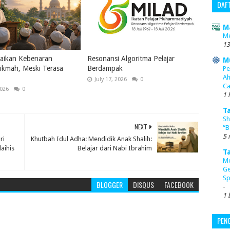
DAF
M
Me
13
ikan Kebenaran
Resonansi Algoritma Pelajar
M
ikmah, Meski Terasa
Berdampak
Pe
Ah
July 17, 2026
0
Ca
2026
0
1 
T
Sh
NEXT
“B
5 
ri
Khutbah Idul Adha: Mendidik Anak Shalih:
aihis
Belajar dari Nabi Ibrahim
T
Mo
Ge
Sp
BLOGGER
DISQUS
FACEBOOK
-
1 
PEN