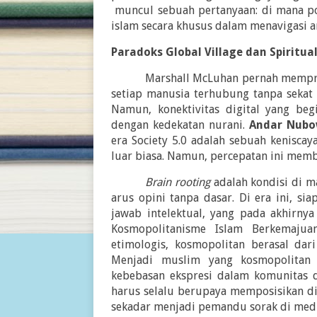
muncul sebuah pertanyaan: di mana p
islam secara khusus dalam menavigasi ar
Paradoks Global Village dan Spiritu
Marshall McLuhan pernah mempre
setiap manusia terhubung tanpa sekat a
Namun, konektivitas digital yang beg
dengan kedekatan nurani.
Andar Nubow
era Society 5.0 adalah sebuah kenisca
luar biasa. Namun, percepatan ini memb
Brain rooting
adalah kondisi di m
arus opini tanpa dasar. Di era ini, s
jawab intelektual, yang pada akhirnya
Kosmopolitanisme Islam Berkemajua
etimologis, kosmopolitan berasal dar
Menjadi muslim yang kosmopolitan 
kebebasan ekspresi dalam komunitas d
harus selalu berupaya memposisikan diri
sekadar menjadi pemandu sorak di media