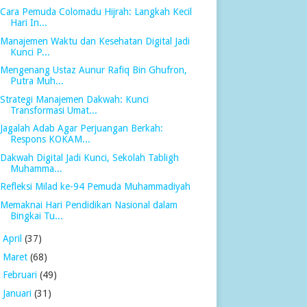
Cara Pemuda Colomadu Hijrah: Langkah Kecil
Hari In...
Manajemen Waktu dan Kesehatan Digital Jadi
Kunci P...
Mengenang Ustaz Aunur Rafiq Bin Ghufron,
Putra Muh...
Strategi Manajemen Dakwah: Kunci
Transformasi Umat...
Jagalah Adab Agar Perjuangan Berkah:
Respons KOKAM...
Dakwah Digital Jadi Kunci, Sekolah Tabligh
Muhamma...
Refleksi Milad ke-94 Pemuda Muhammadiyah
Memaknai Hari Pendidikan Nasional dalam
Bingkai Tu...
►
April
(37)
►
Maret
(68)
►
Februari
(49)
►
Januari
(31)