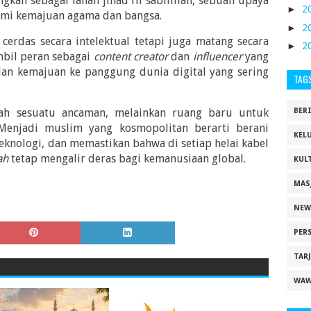
kah sebagai lahan jihad fii sabilillah, sebuah upaya
►
2
emi kemajuan agama dan bangsa.
►
2
cerdas secara intelektual tetapi juga matang secara
►
2
bil peran sebagai
content creator
dan
influencer
yang
dan kemajuan ke panggung dunia digital yang sering
TAG
lah sesuatu ancaman, melainkan ruang baru untuk
BER
 Menjadi muslim yang kosmopolitan berarti berani
KEL
knologi, dan memastikan bahwa di setiap helai kabel
ah
tetap mengalir deras bagi kemanusiaan global.
KUL
MAS
NEW
PER
TAR
WAW