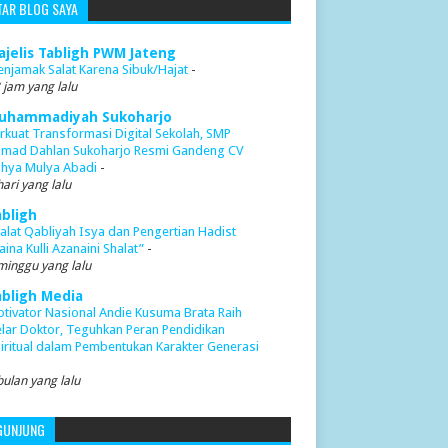
TAR BLOG SAYA
ajelis Tabligh PWM Jateng
njamak Salat Karena Sibuk/Hajat
-
 jam yang lalu
uhammadiyah Sukoharjo
rkuat Transformasi Digital Sekolah, SMP
mad Dahlan Sukoharjo Resmi Gandeng CV
hya Mulya Abadi
-
hari yang lalu
abligh
alat Qabliyah Isya dan Pengertian Hadist
aina Kulli Azanaini Shalat”
-
minggu yang lalu
abligh Media
tivator Nasional Andie Kusuma Brata Raih
lar Doktor, Teguhkan Peran Pendidikan
iritual dalam Pembentukan Karakter Generasi
bulan yang lalu
GUNJUNG