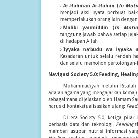
Ar-Rahman Ar-Rahim (
In Moti
menjadi aksi nyata berbuat baik
memperlakukan orang lain dengan
Maliki yaumiddin (
In Motio
tanggung jawab bahwa setiap jejak
di hadapan Allah.
Iyyaka na’budu wa iyyaka n
Kesadaran untuk selalu rendah ha
dan selalu memohon pertolongan-N
Navigasi Society 5.0: Feeding, Healin
Muhammadiyah melalui Risalah 
adalah agama yang mengajarkan kemaju
sebagaimana dijelaskan oleh Hamam Sanad
harus dikontekstualisasikan ulang:
Feedi
Di era Society 5.0, ketiga pil
berbasis data dan teknologi.
Feeding
ti
memberi asupan nutrisi informasi yan
Healing
meluas menjadi penyembuha