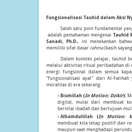
Fungsionalisasi Tauhid dalam Aksi N
Salah satu poin fundamental ya
adalah pemahaman mengenai
Tauhid 
Sanadi, Ph.D.
, ini menekankan bahw
memiliki sifat dasar
rahma
(kasih sayang
Dalam konteks pelajar, tauhid b
melalui aktivitas ritual peribadahan d
energi fungsional dalam semua kap
"fungsionalisasi ayat" dari Al-Fatiha
moralitas di era sekarang:
Bismillah (
In Motion: Dzikir
):
Me
digital, mulai dari membuat ko
bernilai ibadah dan bertujuan muli
Alhamdulillah (
In Motion: M
membuat kita tetap positif dan res
maupun saat menghadapi perundun