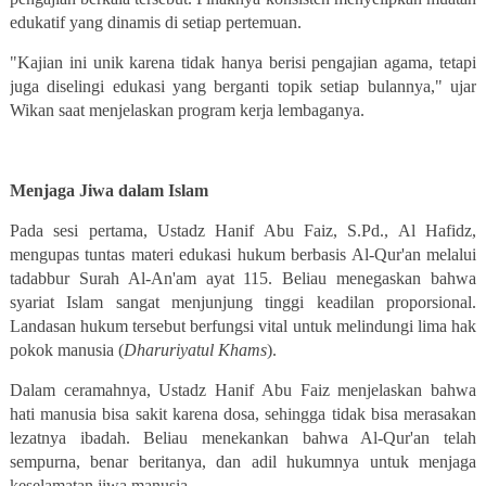
edukatif yang dinamis di setiap pertemuan.
"Kajian ini unik karena tidak hanya berisi pengajian agama, tetapi
juga diselingi edukasi yang berganti topik setiap bulannya," ujar
Wikan saat menjelaskan program kerja lembaganya.
Menjaga Jiwa dalam Islam
Pada sesi pertama, Ustadz Hanif Abu Faiz, S.Pd., Al Hafidz,
mengupas tuntas materi
edukasi hukum
berbasis Al-Qur'an melalui
tadabbur Surah Al-An'am ayat 115. Beliau menegaskan bahwa
syariat Islam sangat menjunjung tinggi keadilan proporsional.
Landasan hukum tersebut berfungsi vital untuk melindungi lima hak
pokok manusia (
Dharuriyatul Khams
).
Dalam ceramahnya, Ustadz Hanif Abu Faiz menjelaskan bahwa
hati manusia bisa sakit karena dosa, sehingga tidak bisa merasakan
lezatnya ibadah. Beliau menekankan bahwa Al-Qur'an telah
sempurna, benar beritanya, dan adil hukumnya untuk menjaga
keselamatan jiwa manusia.