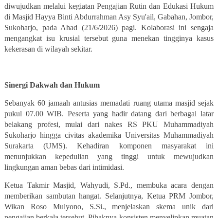
diwujudkan melalui kegiatan Pengajian Rutin dan Edukasi Hukum
di Masjid Hayya Binti Abdurrahman Asy Syu'ail, Gabahan, Jombor,
Sukoharjo, pada Ahad (21/6/2026) pagi. Kolaborasi ini sengaja
mengangkat isu krusial tersebut guna menekan tingginya
kasus
kekerasan
di wilayah sekitar.
Sinergi Dakwah dan Hukum
Sebanyak 60 jamaah antusias memadati ruang utama masjid sejak
pukul 07.00 WIB. Peserta yang hadir datang dari berbagai latar
belakang profesi, mulai dari nakes RS PKU Muhammadiyah
Sukoharjo hingga civitas akademika Universitas Muhammadiyah
Surakarta (UMS). Kehadiran komponen masyarakat ini
menunjukkan kepedulian yang tinggi untuk mewujudkan
lingkungan aman
bebas dari intimidasi.
Ketua Takmir Masjid, Wahyudi, S.Pd., membuka acara dengan
memberikan sambutan hangat. Selanjutnya, Ketua PRM Jombor,
Wikan Roso Mulyono, S.Si., menjelaskan skema unik dari
pengajian berkala tersebut. Pihaknya konsisten menyelipkan muatan