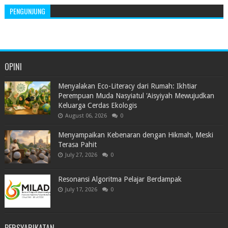
PENGUNJUNG
OPINI
Menyalakan Eco-Literacy dari Rumah: Ikhtiar
Perempuan Muda Nasyiatul 'Aisyiyah Mewujudkan
Keluarga Cerdas Ekologis
August 06, 2026
0
Menyampaikan Kebenaran dengan Hikmah, Meski
Terasa Pahit
July 27, 2026
0
Resonansi Algoritma Pelajar Berdampak
July 17, 2026
0
PERSYARIKATAN