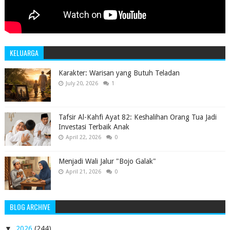
KELUARGA
Karakter: Warisan yang Butuh Teladan
July 20, 2026
1
Tafsir Al-Kahfi Ayat 82: Keshalihan Orang Tua Jadi
Investasi Terbaik Anak
April 22, 2026
0
Menjadi Wali Jalur "Bojo Galak"
April 21, 2026
0
BLOG ARCHIVE
▼
2026
(244)