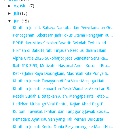
►
Agustus
(7)
►
Juli
(13)
▼
Juni
(15)
Khutbah Jum'at: Bahaya Narkoba dan Penyelamatan Ge...
Pencegahan Kekerasan Jadi Fokus Utama Pengajian Ru...
PPDB dan Mitos Sekolah Favorit: Sekolah Terbaik ad...
Hikmah di Balik Hijrah: Tinjauan Resolusi dalam Islam
Alpha Circle 2026 Sukoharjo: Jeda Semester Seru Ra...
Raih IPK 3,93, Motivator Nasional Andie Kusuma Bra...
Ketika Jalan Raya Dibungkam, Masihkah Kita Punya S...
Khutbah Jumat: Tabayyun di Era Viral: Menjaga Hati...
Khutbah Jumat: Jembar Lan Resik Wadahe, Akeh Lan B...
Rezeki Sudah Ditetapkan Allah, Mengapa Kita Tetap ...
Hadirkan Mubaligh Viral Bantul, Kajian Ahad Pagi P...
Kultum: Tawakal, Ikhtiar, dan Tanggung Jawab Sosia...
Kematian: Ayat Kauniah yang Tak Pernah Berdusta
Khutbah Jumat: Ketika Dunia Bergoncang, ke Mana Ha...