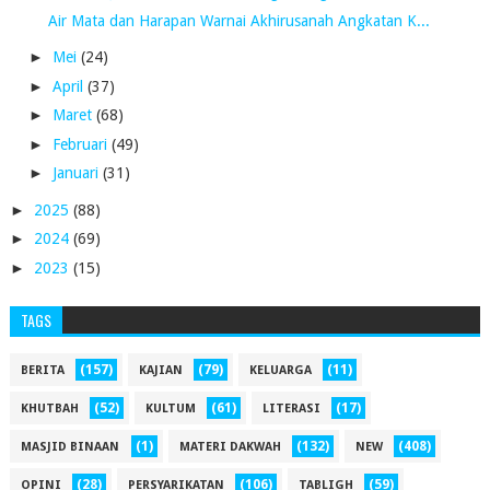
Air Mata dan Harapan Warnai Akhirusanah Angkatan K...
►
Mei
(24)
►
April
(37)
►
Maret
(68)
►
Februari
(49)
►
Januari
(31)
►
2025
(88)
►
2024
(69)
►
2023
(15)
TAGS
(157)
(79)
(11)
BERITA
KAJIAN
KELUARGA
(52)
(61)
(17)
KHUTBAH
KULTUM
LITERASI
(1)
(132)
(408)
MASJID BINAAN
MATERI DAKWAH
NEW
(28)
(106)
(59)
OPINI
PERSYARIKATAN
TABLIGH