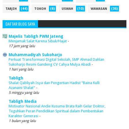
(44)
(6)
(10)
(36)
TARJIH
TOKOH
USWAH
WAWASAN
DAFTAR BLOG SAYA
Majelis Tabligh PWM Jateng
Menjamak Salat Karena Sibuk/Hajat
-
17 jam yang lalu
Muhammadiyah Sukoharjo
Perkuat Transformasi Digital Sekolah, SMP Ahmad Dahlan
Sukoharjo Resmi Gandeng CV Cahya Mulya Abadi
-
1 hari yang lalu
Tabligh
Shalat Qabliyah Isya dan Pengertian Hadist “Baina Kulli
Azanaini Shalat”
-
5 minggu yang lalu
Tabligh Media
Motivator Nasional Andie Kusuma Brata Raih Gelar Doktor,
Teguhkan Peran Pendidikan Spiritual dalam Pembentukan
Karakter Generasi
-
1 bulan yang lalu