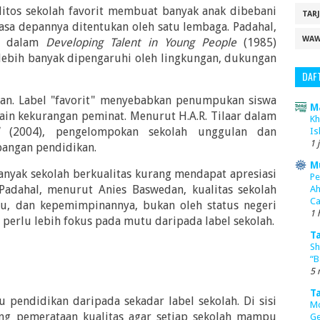
itos sekolah favorit membuat banyak anak dibebani
TAR
asa depannya ditentukan oleh satu lembaga. Padahal,
WAW
om dalam
Developing Talent in Young People
(1985)
lebih banyak dipengaruhi oleh lingkungan, dukungan
DAF
an. Label "favorit" menyebabkan penumpukan siswa
M
lain kekurangan peminat. Menurut H.A.R. Tilaar dalam
Kh
(2004), pengelompokan sekolah unggulan dan
Is
1 
angan pendidikan.
M
Banyak sekolah berkualitas kurang mendapat apresiasi
Pe
. Padahal, menurut Anies Baswedan, kualitas sekolah
Ah
Ca
uru, dan kepemimpinannya, bukan oleh status negeri
1 
t perlu lebih fokus pada mutu daripada label sekolah.
T
Sh
“B
5 
T
u pendidikan daripada sekadar label sekolah. Di sisi
Mo
ng pemerataan kualitas agar setiap sekolah mampu
Ge