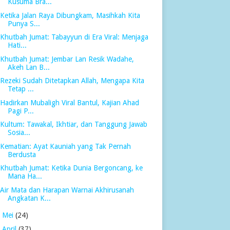
Kusuma Bra...
Ketika Jalan Raya Dibungkam, Masihkah Kita
Punya S...
Khutbah Jumat: Tabayyun di Era Viral: Menjaga
Hati...
Khutbah Jumat: Jembar Lan Resik Wadahe,
Akeh Lan B...
Rezeki Sudah Ditetapkan Allah, Mengapa Kita
Tetap ...
Hadirkan Mubaligh Viral Bantul, Kajian Ahad
Pagi P...
Kultum: Tawakal, Ikhtiar, dan Tanggung Jawab
Sosia...
Kematian: Ayat Kauniah yang Tak Pernah
Berdusta
Khutbah Jumat: Ketika Dunia Bergoncang, ke
Mana Ha...
Air Mata dan Harapan Warnai Akhirusanah
Angkatan K...
►
Mei
(24)
►
April
(37)